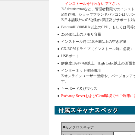
インストールを行わないで下さい。
※Administratorなど、管理者権限でのイ
※自作機、ショップブランドパソコンはサポ
※日本語以外のOSは動作保証及びサポート対
●
PentiumIII 800MHz以上のCPU、もしくは同
●
256MB以上のメモリ容量
●
インストール時に100MB以上の空き容量
●
CD-ROMドライブ（インストール時に必要）
●
USBポート
●
解像度1024×768以上、High Color以上の画
●
インターネット接続環境
※オンラインユーザー登録や、バージョンア
す。
●
キーボード及びマウス
●
Exchange ServerおよびCloud環境での
■モノクロスキャナ