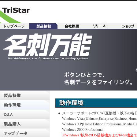
●
メーカーサポートのPC/AT互換機（以下の各
Windows Vista(Ultimate,Enterprise,Business,Home
Windows XP(Home Edition,Professional,Media Cen
Windows 2000 Professional
※Windows7以降のOS搭載機および64bit