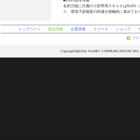
■RoHS指令準拠
名刺万能に付属の小型専用スキャナはRoHS
り、環境汚染物質の削減を積極的に進めてお
トップページ
製品情報
企業情報
リリース
ショップ
プラ